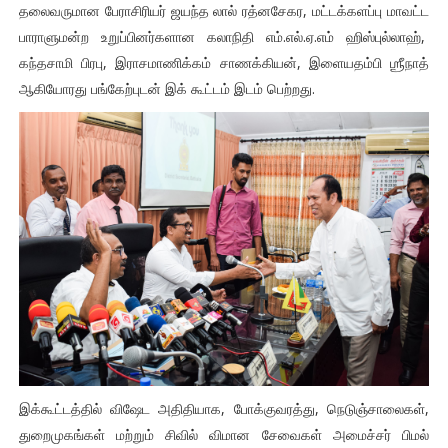
தலைவருமான பேராசிரியர் ஜயந்த லால் ரத்னசேகர, மட்டக்களப்பு மாவட்ட
பாராளுமன்ற உறுப்பினர்களான கலாநிதி எம்.எல்.ஏ.எம் ஹிஸ்புல்லாஹ்,
கந்தசாமி பிரபு, இராசமாணிக்கம் சாணக்கியன், இளையதம்பி ஶ்ரீநாத்
ஆகியோரது பங்கேற்புடன் இக் கூட்டம் இடம் பெற்றது.
இக்கூட்டத்தில் விஷேட அதிதியாக, போக்குவரத்து, நெடுஞ்சாலைகள்,
துறைமுகங்கள் மற்றும் சிவில் விமான சேவைகள் அமைச்சர் பிமல்