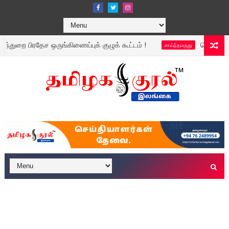
ிரதேச ஒருங்கிணைப்புக் குழுக் கூட்டம் !
தொடரும் கடல் கொள்ள
சாய்ந்தமருது