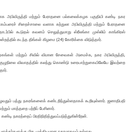
ாக அபிவிருத்தி மற்றும் பேராதனை பல்கலைக்கழக பகுதியி கண்டி நகர
போகம்பரைச் சிறைச்சாலை வளாக சுற்றுலா அபிவிருத்தி மற்றும் பேராதனை
்பில் கூடுதல் கவனம் செலுத்துமாறு ஸ்ரீலங்கா முஸ்லிம் காங்கிரஸ்
மன்றத்தில் கடந்த திங்கள் கிழமை (24) கோரிக்கை விடுத்தார்.
ுகங்கள் மற்றும் சிவில் விமான சேவைகள் அமைச்சு, நகர அபிவிருத்தி,
ான குழுநிலை விவாதத்தில் கலந்து கொண்டு உரையாற்றுகையிலேயே இவற்றை
ார்.
ழுவதும் பத்து நகரங்களைக் கண்டறிந்துள்ளதாகக் கூறியுள்ளார். ஜனாதிபதி
்றும் மாத்தறை பற்றிப் பேசினார்.
கண்டி நகரத்தைப் பிரதிநிதித்துவப்படுத்துகின்றேன்.
 பௌத்தர்களுக்கு மிக முக்கியமான நகரமாகவும் உள்ளது.