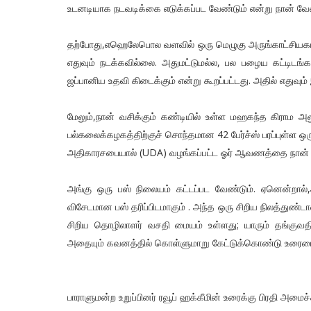
உடனடியாக நடவடிக்கை எடுக்கப்பட வேண்டும் என்று நான் வே
தற்போது,எஹெலேபொல வளவில் ஒரு மெழுகு அருங்காட்சியகம் 
எதுவும் நடக்கவில்லை. அதுமட்டுமல்ல, பல பழைய கட்டிடங்
ஜப்பானிய உதவி கிடைக்கும் என்று கூறப்பட்டது. அதில் எதுவு
மேலும்,நான் வசிக்கும் கண்டியில் உள்ள மஹகந்த கிராம அல
பல்கலைக்கழகத்திற்குச் சொந்தமான 42 பேர்ச்ஸ் பரப்புள்ள ஒ
அதிகாரசபையால் (UDA) வழங்கப்பட்ட ஓர் ஆவணத்தை நான் இங்
அங்கு ஒரு பஸ் நிலையம் கட்டப்பட வேண்டும். ஏனென்றா
விசேடமான பஸ் தரிப்பிடமாகும் . அந்த ஒரு சிறிய நிலத்துண
சிறிய தொழிலாளர் வசதி மையம் உள்ளது; யாரும் தங்குவத
அதையும் கவனத்தில் கொள்ளுமாறு கேட்டுக்கொண்டு உரையை 
பாராளுமன்ற உறுப்பினர் ரவூப் ஹக்கீமின் உரைக்கு பிரதி அமைச்ச