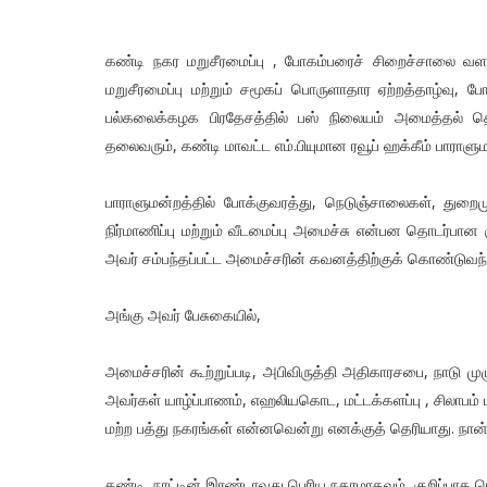
கண்டி நகர மறுசீரமைப்பு , போகம்பரைச் சிறைச்சாலை வள
மறுசீரமைப்பு மற்றும் சமூகப் பொருளாதார ஏற்றத்தாழ்வு, 
பல்கலைக்கழக பிரதேசத்தில் பஸ் நிலையம் அமைத்தல் தொடர
தலைவரும், கண்டி மாவட்ட எம்.பியுமான ரவூப் ஹக்கீம் பாராளு
பாராளுமன்றத்தில் போக்குவரத்து, நெடுஞ்சாலைகள், துறைம
நிர்மாணிப்பு மற்றும் வீடமைப்பு அமைச்சு என்பன தொடர்ப
அவர் சம்பந்தப்பட்ட அமைச்சரின் கவனத்திற்குக் கொண்டுவந்த
அங்கு அவர் பேசுகையில்,
அமைச்சரின் கூற்றுப்படி, அபிவிருத்தி அதிகாரசபை, நாடு மு
அவர்கள் யாழ்ப்பாணம், எஹலியகொட, மட்டக்களப்பு , சிலாபம் மற
மற்ற பத்து நகரங்கள் என்னவென்று எனக்குத் தெரியாது. நான் 
கண்டி, நாட்டின் இரண்டாவது பெரிய நகரமாகவும், குறிப்பாக