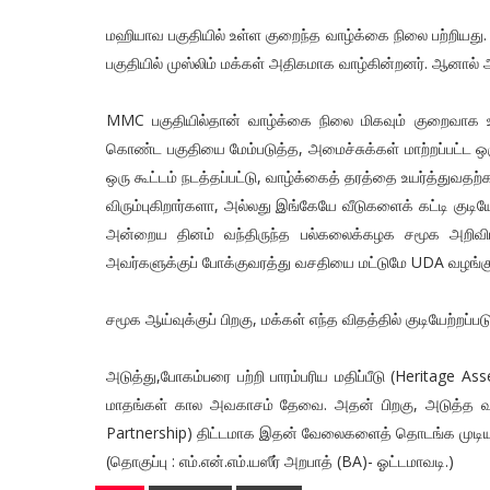
மஹியாவ பகுதியில் உள்ள குறைந்த வாழ்க்கை நிலை பற்றியத
பகுதியில் முஸ்லிம் மக்கள் அதிகமாக வாழ்கின்றனர். ஆனால்
MMC பகுதியில்தான் வாழ்க்கை நிலை மிகவும் குறைவாக உள்ளத
கொண்ட பகுதியை மேம்படுத்த, அமைச்சுக்கள் மாற்றப்பட்ட ஒ
ஒரு கூட்டம் நடத்தப்பட்டு, வாழ்க்கைத் தரத்தை உயர்த்துவதற்
விரும்புகிறார்களா, அல்லது இங்கேயே வீடுகளைக் கட்டி குடி
அன்றைய தினம் வந்திருந்த பல்கலைக்கழக சமூக அறிவி
அவர்களுக்குப் போக்குவரத்து வசதியை மட்டுமே UDA வழங்கு
சமூக ஆய்வுக்குப் பிறகு, மக்கள் எந்த விதத்தில் குடியேற்றப்பட
அடுத்து,போகம்பரை பற்றி பாரம்பரிய மதிப்பீடு (Heritage As
மாதங்கள் கால அவகாசம் தேவை. அதன் பிறகு, அடுத்த வரு
Partnership) திட்டமாக இதன் வேலைகளைத் தொடங்க முடியும் 
(தொகுப்பு : எம்.என்.எம்.யஸீர் அறபாத் (BA)- ஓட்டமாவடி.)