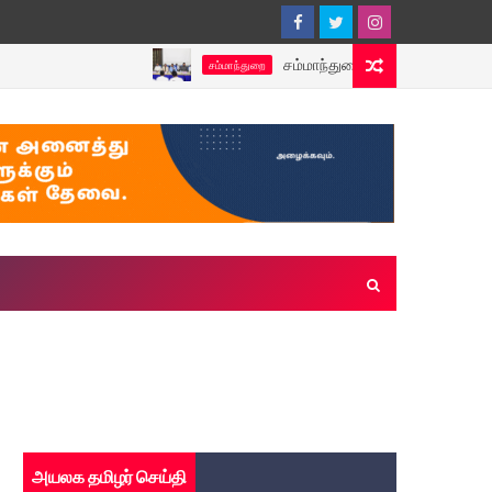
சம்மாந்துறை பிரதேச ஒருங்கிணைப்புக் குழ
சம்மாந்துறை
அயலக தமிழர் செய்தி