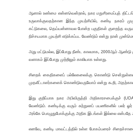
ஆனால் உண்மை என்னவென்றால், நகர மறுசீரமைப்புத் திட்டங்
உருவாக்குவதற்கான இந்த முயற்சியில், கண்டி நகரம் ம
கட்டுகலை, தெய்யன்னாவல போன்ற பகுதிகள் குறைந்த வருமான
நிச்சயமாக முயற்சி எடுக்கப்பட வேண்டும் என்று நான் முன்ம
அது மட்டுமல்ல, இப்போது நீண்ட காலமாக, 2000ஆம் ஆண்டு ம
வளாகம் இப்போது முற்றிலும் காலியாக உள்ளது.
சிறைக் கைதிகளைப் பல்லேகலைக்கு கொண்டு சென்றுள்ளனர
முதலீட்டாளர்களைக் கொண்டுவருவோம் என்று கூறி, அதற்கான
இது குறிப்பாக நகர அபிவிருத்தி அதிகாரசபைக்குச் (U
வேண்டும். கண்டிக்கு வரும் சுற்றுலாப் பயணிகளில் பலர் ஓர
அங்கே பொழுதுபோக்குக்கு அதிக இடங்கள் இல்லை என்பதே 
எனவே, கண்டி மாவட்டத்தில் உள்ள போகம்பரைச் சிறைச்சாலை