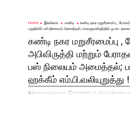
Home
இலங்கை
கண்டி
கண்டி நகர மறுசீரமைப்பு , போ
பகுதியில் பஸ் நிலையம் அமைத்தல்; பாராளுமன்றத்தில் மு.கா. தலைவர்
கண்டி நகர மறுசீரமைப்பு 
அபிவிருத்தி மற்றும் பேர
பஸ் நிலையம் அமைத்தல்; ப
ஹக்கீம் எம்.பி.வலியுறுத்து !
இலங்கை தமிழக குரல்
November 27, 2025
இலங்கை,
க