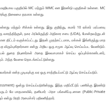
ு. மஹியாவ பகுதியில் MC மற்றும் MMC என இரண்டு பகுதிகள் உள்ளன. MC
 அங்கு நிலைமை தரமாக உள்ளது.
ு மற்றும் சிக்கல் உள்ளது. இது குறித்து, சுமார் 10 ஏக்கர் பரப்பளவு
ரு வாரத்திற்குள், நகர அபிவிருத்தி அதிகார சபை (UDA), போன்றவற்றுடன்
கான திட்டம் வகுக்கப்பட்டது. இதன் முதற்கட்டமாக, மக்கள் இங்கிருந்து மாற
யேற விரும்புகிறார்களா என்று அறிய ஒரு சமூக ஆய்வு செய்யப்பட வேண்டும்.
யல் துறை நிபுணர்கள் அதை இலவசமாகச் செய்ய ஒப்புக்கொண்டனர்,
ம். அந்த வேலை தொடங்கப்பட்டுள்ளது.
ுவார்கள் என்ற முடிவுக்கு வர ஒரு சாத்தியப்பாட்டு ஆய்வு செய்யப்படும்.
sessment) ஒன்று செய்யப்படுகின்றது. இந்த மதிப்பீட்டுப் பணிக்கு இரண்டு
டம் மே மாதமளவில், தனியார் -அரச பங்களிப்புடனான (Public-Private
என்று பிரதி அமைச்சர் பதிலளித்தார்.