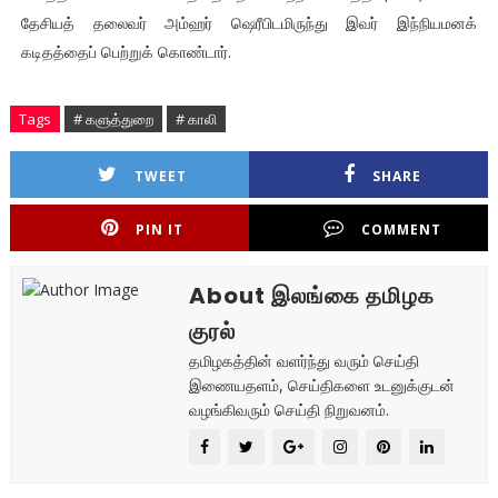
தேசியத் தலைவர் அம்ஹர் ஷெரீபிடமிருந்து இவர் இந்நியமனக்
கடிதத்தைப் பெற்றுக் கொண்டார்.
Tags
# களுத்துறை
# காலி
TWEET
SHARE
PIN IT
COMMENT
About இலங்கை தமிழக
குரல்
தமிழகத்தின் வளர்ந்து வரும் செய்தி
இணையதளம், செய்திகளை உடனுக்குடன்
வழங்கிவரும் செய்தி நிறுவனம்.