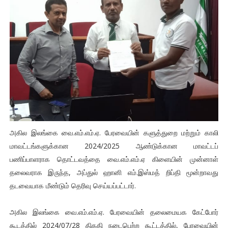
அகில இலங்கை வை.எம்.எம்.ஏ. பேரவையின் களுத்துறை மற்றும் காலி
மாவட்டங்களுக்கான 2024/2025 ஆண்டுக்கான மாவட்டப்
பணிப்பாளராக தொட்டவத்தை வை.எம்.எம்.ஏ கிளையின் முன்னாள்
தலைவராக இருந்த, அப்துல் ஹானி எம்.இஸ்மத் றிப்தி மூன்றாவது
தடவையாக மீண்டும் தெரிவு செய்யப்பட்டார்.
அகில இலங்கை வை.எம்.எம்.ஏ. பேரவையின் தலைமையக கேட்போர்
கூடத்தில் 2024/07/28 திகதி நடைபெற்ற கூட்டத்தில், பேரவையின்