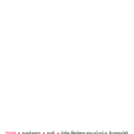
Home
களுத்துறை
காலி
அகில இலங்கை வை.எம்.எம்.ஏ. பேரவையின்